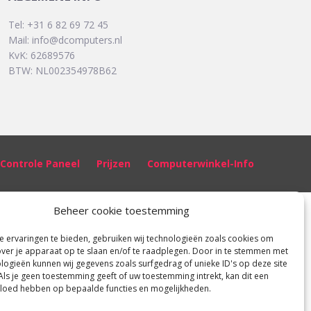
Tel: +31 6 82 69 72 45
Mail:
info@dcomputers.nl
KvK: 62689576
BTW: NL002354978B62
Controle Paneel
Prijzen
Computerwinkel-Info
Beheer cookie toestemming
 ervaringen te bieden, gebruiken wij technologieën zoals cookies om
over je apparaat op te slaan en/of te raadplegen. Door in te stemmen met
logieën kunnen wij gegevens zoals surfgedrag of unieke ID's op deze site
Als je geen toestemming geeft of uw toestemming intrekt, kan dit een
vloed hebben op bepaalde functies en mogelijkheden.