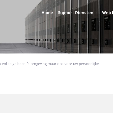
Home
Support Diensten
Web 
volledige bedrijfs omgeving maar ook voor uw persoonlijke