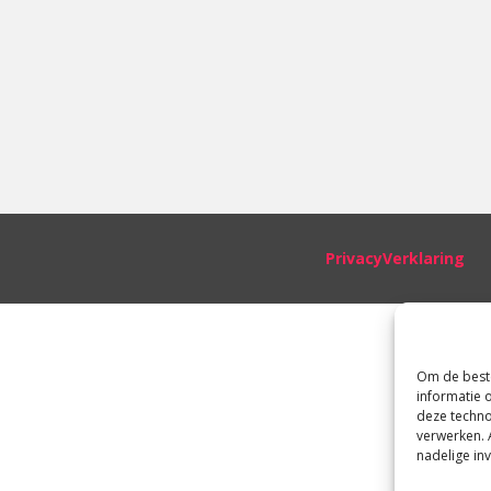
PrivacyVerklaring
Om de beste
informatie 
deze techno
verwerken. 
nadelige in